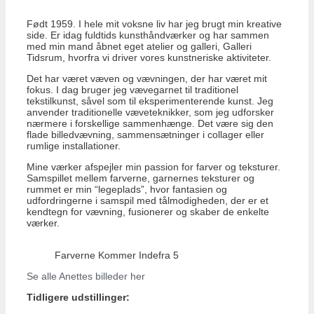
Født 1959. I hele mit voksne liv har jeg brugt min kreative
side. Er idag fuldtids kunsthåndværker og har sammen
med min mand åbnet eget atelier og galleri, Galleri
Tidsrum, hvorfra vi driver vores kunstneriske aktiviteter.
Det har været væven og vævningen, der har været mit
fokus. I dag bruger jeg vævegarnet til traditionel
tekstilkunst, såvel som til eksperimenterende kunst. Jeg
anvender traditionelle væveteknikker, som jeg udforsker
nærmere i forskellige sammenhænge. Det være sig den
flade billedvævning, sammensætninger i collager eller
rumlige installationer.
Mine værker afspejler min passion for farver og teksturer.
Samspillet mellem farverne, garnernes teksturer og
rummet er min “legeplads”, hvor fantasien og
udfordringerne i samspil med tålmodigheden, der er et
kendtegn for vævning, fusionerer og skaber de enkelte
værker.
Farverne Kommer Indefra 5
Se alle Anettes billeder her
Tidligere udstillinger: