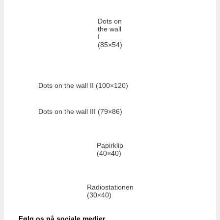
Dots on
the wall
I
(85×54)
Dots on the wall II (100×120)
Dots on the wall III (79×86)
Papirklip
(40×40)
Radiostationen
(30×40)
Følg os på sociale medier