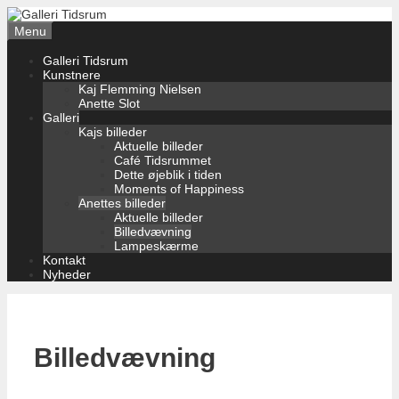
Hop
til
Menu
indhold
Galleri Tidsrum
Kunstnere
Kaj Flemming Nielsen
Anette Slot
Galleri
Kajs billeder
Aktuelle billeder
Café Tidsrummet
Dette øjeblik i tiden
Moments of Happiness
Anettes billeder
Aktuelle billeder
Billedvævning
Lampeskærme
Kontakt
Nyheder
Billedvævning